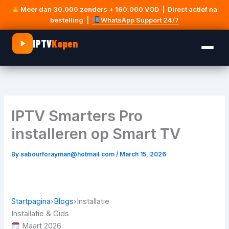
Skip
Meer dan
30.000 zenders
+ 160.000 VOD | Direct actief na
to
bestelling |
WhatsApp Support 24/7
content
IPTV
Kopen
IPTV Smarters Pro
installeren op Smart TV
By
sabourforayman@hotmail.com
/
March 15, 2026
Startpagina
›
Blogs
›Installatie
Installatie & Gids
Maart 2026