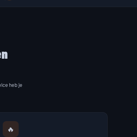
en
ice heb je
🔥