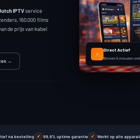
Dutch IPTV
service
zenders, 160.000 films
van de prijs van kabel
Direct Actief
⚡
Binnen 5 minuten onl
jzen →
tief na bestelling
99,9% uptime garantie
Werkt op alle appara
✓
✓