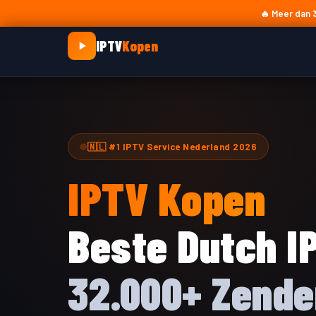
Skip
🔥 Meer dan
to
IPTV
Kopen
content
🇳🇱 #1 IPTV Service Nederland 2026
IPTV Kopen
Beste Dutch I
32.000+ Zende