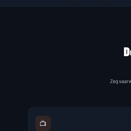
D
Zeg vaar
📺