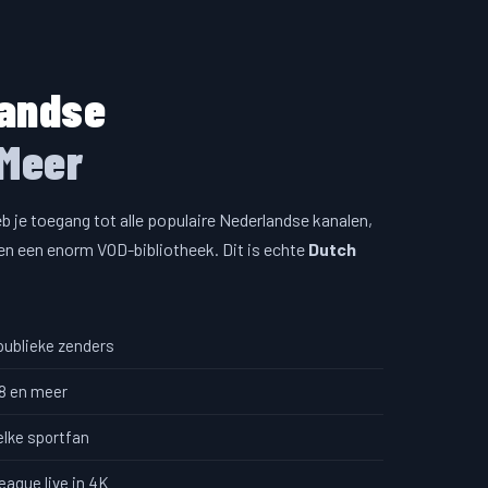
landse
Meer
b je toegang tot alle populaire Nederlandse kanalen,
en een enorm VOD-bibliotheek. Dit is echte
Dutch
 publieke zenders
 8 en meer
elke sportfan
ague live in 4K