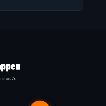
appen
inuten. Zo