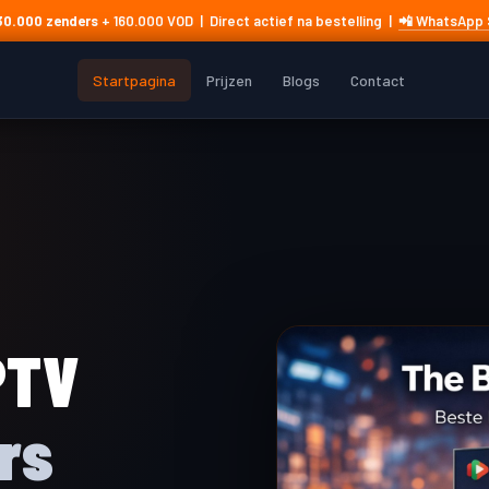
30.000 zenders
+ 160.000 VOD | Direct actief na bestelling |
📲 WhatsApp 
Startpagina
Prijzen
Blogs
Contact
PTV
rs