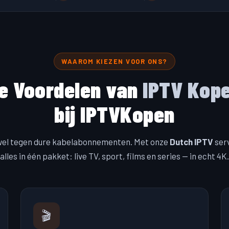
WAAROM KIEZEN VOOR ONS?
e Voordelen van
IPTV Kop
bij IPTVKopen
wel tegen dure kabelabonnementen. Met onze
Dutch IPTV
serv
alles in één pakket: live TV, sport, films en series — in echt 4K.
🎬