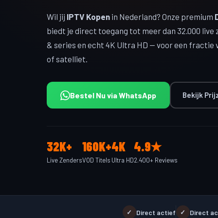
Wil jij
IPTV Kopen
in Nederland? Onze premium
biedt je direct toegang tot meer dan 32.000 live 
& series en echt 4K Ultra HD — voor een fractie 
of satelliet.
Bestel Nu via WhatsApp
Bekijk Pri
32K+
160K+
4K
4.9★
Live Zenders
VOD Titels
Ultra HD
2.400+ Reviews
Direct actief
Direct ac
✓
✓