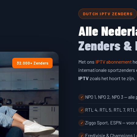
DUTCH IPTV ZENDERS
Alle Neder
Zenders & 
Met ons
IPTV abonnement
he
32.000+ Zenders
internationale sportzenders 
IPTV
zoals het hoort te zijn.
NPO 1, NPO 2, NPO 3 — alle
RTL 4, RTL 5, RTL 7, RTL
Ziggo Sport, ESPN — voor 
Eredivisie & Champions Le