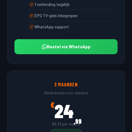
1 verbinding tegelijk
✓
EPG TV-gids inbegrepen
✓
WhatsApp support
✓
Bestel via WhatsApp
3 MAANDEN
Beste keuze voor starters
24
€
,99
€8,33 per maand