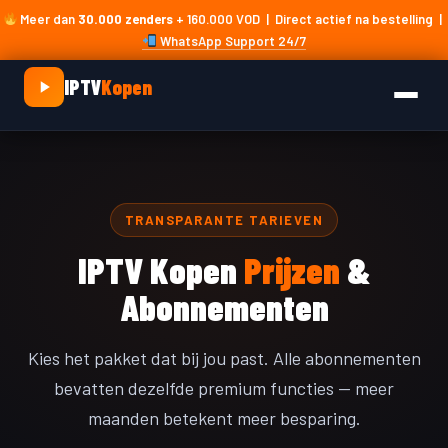
Skip
Meer dan
30.000 zenders
+ 160.000 VOD | Direct actief na bestelling |
to
WhatsApp Support 24/7
content
IPTV
Kopen
TRANSPARANTE TARIEVEN
IPTV Kopen
Prijzen
&
Abonnementen
Kies het pakket dat bij jou past. Alle abonnementen
bevatten dezelfde premium functies — meer
maanden betekent meer besparing.