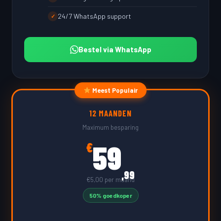
24/7 WhatsApp support
✓
Bestel via WhatsApp
Meest Populair
12 MAANDEN
Maximum besparing
59
€
,99
€5,00 per maand
50% goedkoper