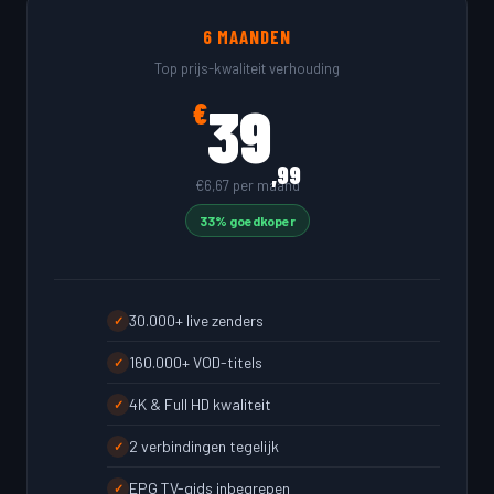
6 MAANDEN
Top prijs-kwaliteit verhouding
39
€
,99
€6,67 per maand
33% goedkoper
30.000+ live zenders
✓
160.000+ VOD-titels
✓
4K & Full HD kwaliteit
✓
2 verbindingen tegelijk
✓
EPG TV-gids inbegrepen
✓