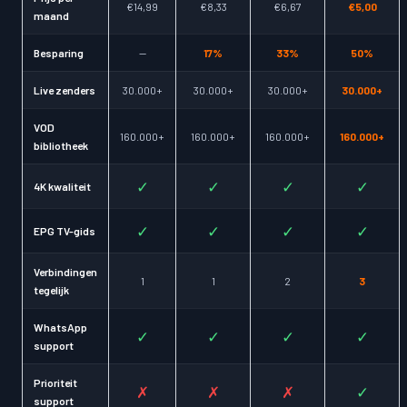
€14,99
€8,33
€6,67
€5,00
maand
Besparing
—
17%
33%
50%
Live zenders
30.000+
30.000+
30.000+
30.000+
VOD
160.000+
160.000+
160.000+
160.000+
bibliotheek
✓
✓
✓
✓
4K kwaliteit
✓
✓
✓
✓
EPG TV-gids
Verbindingen
1
1
2
3
tegelijk
WhatsApp
✓
✓
✓
✓
support
Prioriteit
✗
✗
✗
✓
support